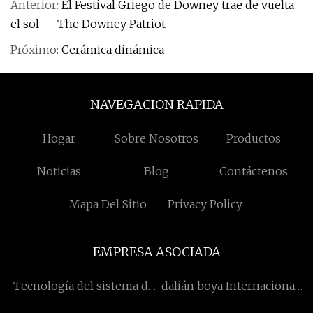
Anterior:
El Festival Griego de Downey trae de vuelta
el sol — The Downey Patriot
Próximo:
Cerámica dinámica
NAVEGACION RAPIDA
Hogar
Sobre Nosotros
Productos
Noticias
Blog
Contáctenos
Mapa Del Sitio
Privacy Policy
EMPRESA ASOCIADA
Tecnología del sistema de
dalián boya Internacional
laboratorio Boka de
compañía, Limitado