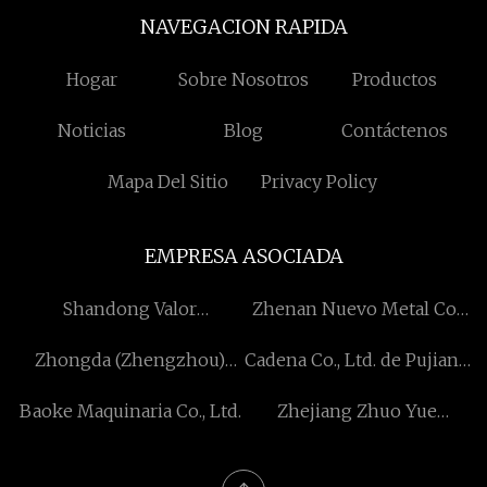
NAVEGACION RAPIDA
Hogar
Sobre Nosotros
Productos
Noticias
Blog
Contáctenos
Mapa Del Sitio
Privacy Policy
EMPRESA ASOCIADA
Shandong Valor
Zhenan Nuevo Metal Co.,
Maquinaria Fabricación
Ltd
Zhongda (Zhengzhou)
Cadena Co., Ltd. de Pujiang
Co., Ltd
Internacional Exp. Y
Shenli.
Baoke Maquinaria Co., Ltd.
Zhejiang Zhuo Yue
diablillo Co., Limitado.
Electrónica Co., Limitado