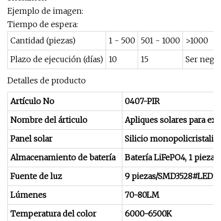
Ejemplo de imagen:
Tiempo de espera:
Cantidad (piezas)
1 - 500
501 - 1000
>1000
Plazo de ejecución (días)
10
15
Ser nego
Detalles de producto
Artículo No
0407-PIR
Nombre del árticulo
Apliques solares para ext
Panel solar
Silicio monopolicristal
Almacenamiento de batería
Batería LiFePO4, 1 pieza
Fuente de luz
9 piezas/SMD3528#LED
Lúmenes
70-80LM
Temperatura del color
6000-6500K