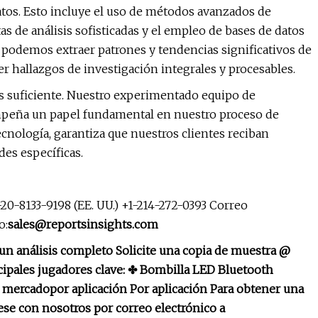
 datos. Esto incluye el uso de métodos avanzados de
s de análisis sofisticadas y el empleo de bases de datos
s, podemos extraer patrones y tendencias significativos de
r hallazgos de investigación integrales y procesables.
s suficiente. Nuestro experimentado equipo de
sempeña un papel fundamental en nuestro proceso de
ecnología, garantiza que nuestros clientes reciban
es específicas.
20-8133-9198 (EE. UU.) +1-214-272-0393 Correo
o:
sales@reportsinsights.com
n análisis completo Solicite una copia de muestra @
ipales jugadores clave: ✤ Bombilla LED Bluetooth
e mercado
por aplicación
Por aplicación Para obtener una
ese con nosotros por correo electrónico a