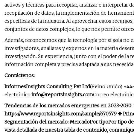
activos y técnicas para recopilar, analizar e interpretar
recopilación de datos, la implementación de herramienta
específicas de la industria. Al aprovechar estos recurso
conjuntos de datos complejos, lo que nos permite ofrece
Además, reconocemos que la tecnología por sí sola no e
investigadores, analistas y expertos en la materia de
investigación. Su experiencia, junto con el poder de la t
información completa y precisa adaptada a sus necesidad
Contáctenos:
InformesInsights Consulting Pvt Ltd
(Reino Unido) +44-
electrónico:
info@reportsinsights.com
Correo electrónic
Tendencias de los mercados emergentes en 2023-2030: u
https://www.reportsinsights.com/sample/670579 ✤ Princ
Segmentación del mercado: Mercado
Por tipo
Por tipo d
vista detallada de nuestra tabla de contenido, comuníqu