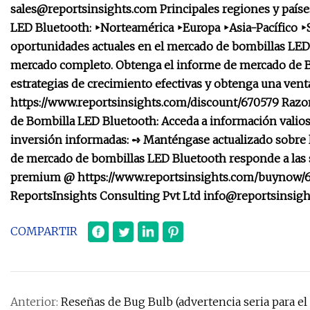
sales@reportsinsights.com
Principales regiones y país
LED Bluetooth: ‣Norteamérica ‣Europa ‣Asia-Pacífico ‣
oportunidades actuales en el mercado de bombillas LED
mercado completo. Obtenga el informe de mercado de Bo
estrategias de crecimiento efectivas y obtenga una vent
https://www.reportsinsights.com/discount/670579 Razo
de Bombilla LED Bluetooth: Acceda a información valios
inversión informadas: ➺ Manténgase actualizado sobre lo
de mercado de bombillas LED Bluetooth responde a las
premium @ https://www.reportsinsights.com/buynow/67
ReportsInsights Consulting Pvt Ltd
info@reportsinsig
COMPARTIR
Anterior:
Reseñas de Bug Bulb (advertencia seria para el 