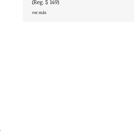
(Reg. $ 149)
ver más
s
.