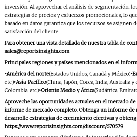
inversión. Al aprovechar el análisis de segmentación, l
estrategias de precios y esfuerzos promocionales, lo qu
basado en datos garantiza que los recursos se asignen de
satisfacción del cliente.
Para obtener una vista detallada de nuestra tabla de con
sales@reportsinsights.com
Principales regiones y países mencionados en el infor
‣América del norte
(Estados Unidos, Canadá y México)
‣E
etc.)
‣Asia-Pacífico
(China, Japón, Corea, India, Australia y 
Colombia, etc.)
‣Oriente Medio y África
(Sudáfrica, Emirat
Aproveche las oportunidades actuales en el mercado de
informe de mercado completo. Obtenga un informe de m
desarrolle estrategias de crecimiento efectivas y obteng
https://www.reportsinsights.com/discount/670579