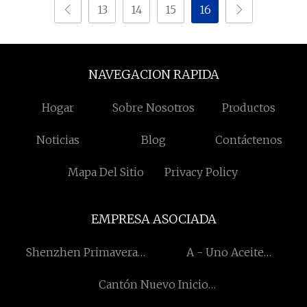
13
14
15
16
NAVEGACION RAPIDA
Hogar
Sobre Nosotros
Productos
Noticias
Blog
Contáctenos
Mapa Del Sitio
Privacy Policy
EMPRESA ASOCIADA
Shenzhen Primavera
A - Uno Aceite
Óptico Comunicación CO .,
Herramientas y Equipo Co.,
Cantón Nuevo Inicio
Ltd
Limitado.
Iluminación Co., Limitado.