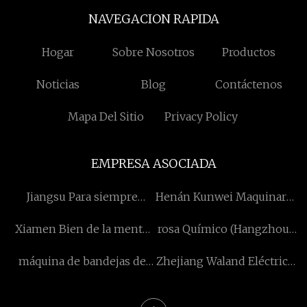
NAVEGACION RAPIDA
Hogar
Sobre Nosotros
Productos
Noticias
Blog
Contáctenos
Mapa Del Sitio
Privacy Policy
EMPRESA ASOCIADA
Jiangsu Para siempre
Henán Kunwei Maquinaria
Motocicleta Tecnología
compañía, Limitado
Xiamen Bien de la mente
rosa Químico (Hangzhou)
compañía, Limitado
Precisión Fabricación
Co., Ltd
máquina de bandejas de
Zhejiang Waland Eléctrico
compañía, Limitado
pulpa en stcck
motores Co., Limitado