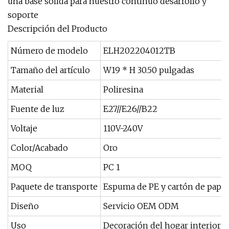
una base sólida para nuestro continuo desarrollo y
soporte
Descripción del Producto
Número de modelo
ELH202204012TB
Tamaño del artículo
W19 * H 30.50 pulgadas
Material
Poliresina
Fuente de luz
E27//E26//B22
Voltaje
110V-240V
Color/Acabado
Oro
MOQ
PC 1
Paquete de transporte
Espuma de PE y cartón de papel
Diseño
Servicio OEM ODM
Uso
Decoración del hogar interior